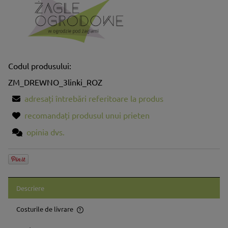
Codul produsului:
ZM_DREWNO_3linki_ROZ
adresați întrebări referitoare la produs
recomandați produsul unui prieten
opinia dvs.
Descriere
Costurile de livrare
Prețul nu include eventualele costuri aferente plăților