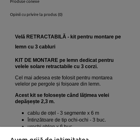
Produse conexe
Opinii cu privire la produs (0)
Velă RETRACTABILĂ - kit pentru montare pe
lemn cu 3 cabluri
KIT DE MONTARE pe lemn dedicat pentru
velele solare retractabile cu 3 corzi.
Cel mai adesea este folosit pentru montarea
velelor pe pergole și foișoare din lemn.
Acest kit se folosește când lățimea velei
depășește 2,3 m.
cablu de oțel - 3 segmente x 6 m
întinzătoare de tip ochi-ochi - 3 buc.
urechi oblon x 6 buc.
carabiniere pentru vele - 6 buc.
Avem grijă de intimitatea