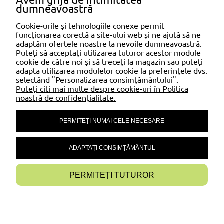
cleme pentru cablul de oțel x 6 buc.
dumneavoastră
șuruburi pentru lemn x 12 buc.
Cookie-urile și tehnologiile conexe permit
funcționarea corectă a site-ului web și ne ajută să ne
adaptăm ofertele noastre la nevoile dumneavoastră.
SHOPPING
Puteți să acceptați utilizarea tuturor acestor module
cookie de către noi și să treceți la magazin sau puteți
adapta utilizarea modulelor cookie la preferințele dvs.
selectând "Personalizarea consimțământului".
AJUTOR
Puteți citi mai multe despre cookie-uri în Politica
noastră de confidențialitate.
PERMITEȚI NUMAI CELE NECESARE
CONTUL MEU
ADAPTAȚI CONSIMȚĂMÂNTUL
INFORMAȚII
PERMITEȚI TUTUROR
AFIȘAȚI VERSIUNEA COMPLETĂ A PAGINII