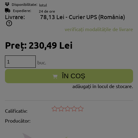
Disponibilitate:
lotul
Expediere:
24 de ore
Livrare:
78,13 Lei
- Curier UPS
(România)
verificați modalitățile de livrare
Prețul nu include eventualele costuri aferente plăților
Preț:
230,49 Lei
buc.
ÎN COȘ
adăugați în locul de stocare.
Calificativ:
Producător: