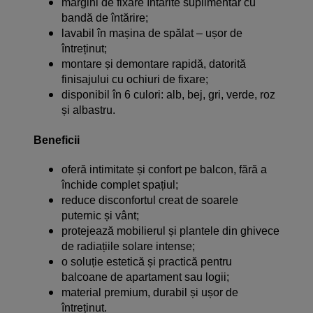
margini de fixare întărite suplimentar cu
bandă de întărire;
lavabil în mașina de spălat – ușor de
întreținut;
montare și demontare rapidă, datorită
finisajului cu ochiuri de fixare;
disponibil în 6 culori: alb, bej, gri, verde, roz
și albastru.
Beneficii
oferă intimitate și confort pe balcon, fără a
închide complet spațiul;
reduce disconfortul creat de soarele
puternic și vânt;
protejează mobilierul și plantele din ghivece
de radiațiile solare intense;
o soluție estetică și practică pentru
balcoane de apartament sau logii;
material premium, durabil și ușor de
întreținut.