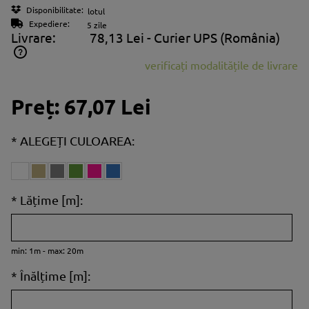
Disponibilitate:
lotul
Expediere:
5 zile
Livrare:
78,13 Lei
- Curier UPS
(România)
verificați modalitățile de livrare
Prețul nu include eventualele costuri aferente plăților
Preț:
67,07 Lei
*
ALEGEȚI CULOAREA:
*
Lățime [m]:
min: 1m - max: 20m
*
Înălțime [m]: