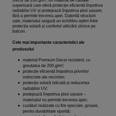
Decor de 200 g/m², un material de calitate
superioară care oferă protecție eficientă împotriva
radiațiilor UV și protejează împotriva ploii ușoare,
fără a permite trecerea apei. Datorită structurii
sale, materialul asigură un echilibru optim între
protecția solară și confortul utilizării zilnice pe
balcon.
Cele mai importante caracteristici ale
produsului
material Premium Decor rezistent, cu
greutatea de 200 g/m²;
protecție eficientă împotriva privirilor
indiscrete ale vecinilor;
protecție solară ridicată și reducerea
radiațiilor UV;
protejează împotriva ploii ușoare –
materialul nu permite trecerea apei;
cusături realizate cu fire speciale, groase,
pentru durabilitate sporită;