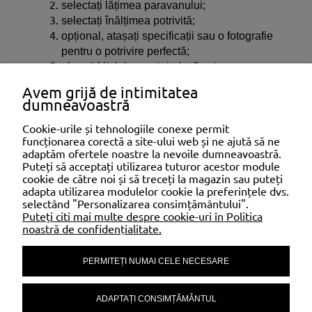
selectați lățimea paravanului;
selectați înălțimea potrivită;
opțional, atașați specificații sau o fotografie
pentru o potrivire perfectă;
alegeți kitul de montaj, dacă este necesar.
Avem grijă de intimitatea
Fișiere descărcabile:
dumneavoastră
EN_KI_Premium decor balcony covers.pdf
EN_KU_Premium decor balcony covers.pdf
Cookie-urile și tehnologiile conexe permit
funcționarea corectă a site-ului web și ne ajută să ne
adaptăm ofertele noastre la nevoile dumneavoastră.
SHOPPING
Puteți să acceptați utilizarea tuturor acestor module
cookie de către noi și să treceți la magazin sau puteți
adapta utilizarea modulelor cookie la preferințele dvs.
selectând "Personalizarea consimțământului".
AJUTOR
Puteți citi mai multe despre cookie-uri în Politica
noastră de confidențialitate.
PERMITEȚI NUMAI CELE NECESARE
CONTUL MEU
ADAPTAȚI CONSIMȚĂMÂNTUL