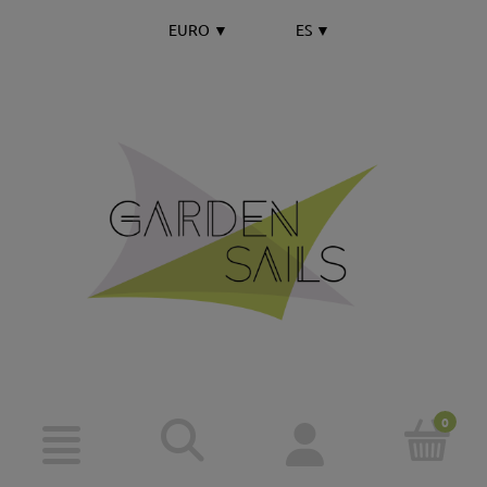
EURO
▼
ES
▼