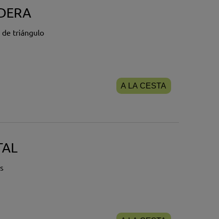
MADERA
de triángulo
A LA CESTA
TAL
s