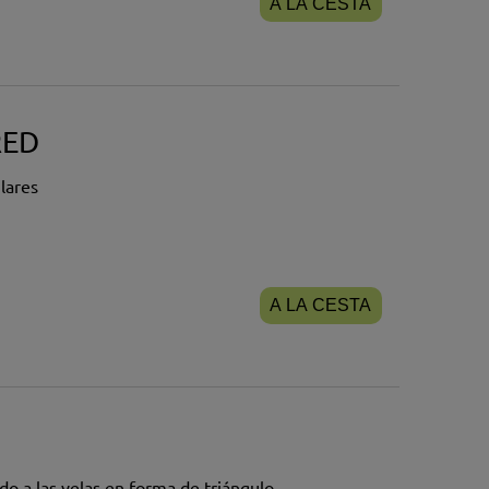
A LA CESTA
RED
lares
A LA CESTA
a las velas en forma de triángulo