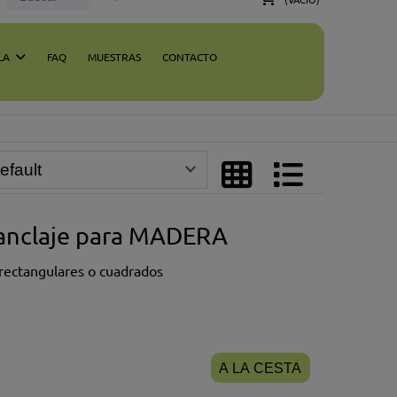
LA
FAQ
MUESTRAS
CONTACTO
 anclaje para MADERA
rectangulares o cuadrados
A LA CESTA