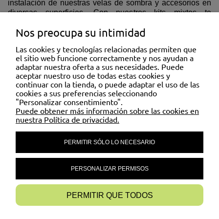
instalación de nuestras velas de sombra y accesorios en
diversas superficies. Con nuestros kits mixtos te
brindamos todo lo necesario para disfrutar plenamente de
Nos preocupa su intimidad
la funcionalidad y estética de nuestros productos sin
complicaciones en una variedad de ambientes.
Las cookies y tecnologías relacionadas permiten que
el sitio web funcione correctamente y nos ayudan a
adaptar nuestra oferta a sus necesidades. Puede
INFORMACIÓN
aceptar nuestro uso de todas estas cookies y
continuar con la tienda, o puede adaptar el uso de las
cookies a sus preferencias seleccionando
"Personalizar consentimiento".
AYUDAR
Puede obtener más información sobre las cookies en
nuestra Política de privacidad.
PERMITIR SÓLO LO NECESARIO
MI CUENTA
PERSONALIZAR PERMISOS
CONTÁCTENOS
PERMITIR QUE TODOS