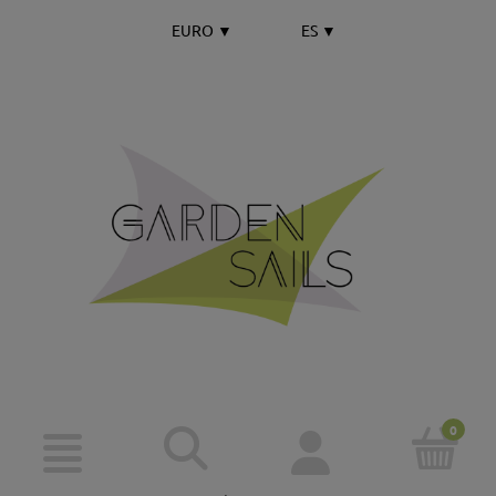
EURO
▼
ES
▼