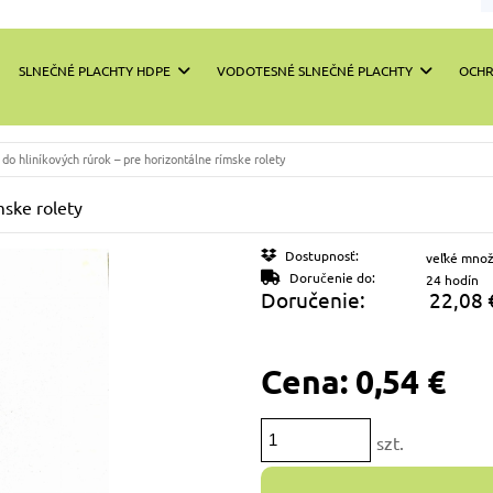
SLNEČNÉ PLACHTY HDPE
VODOTESNÉ SLNEČNÉ PLACHTY
OCHR
do hliníkových rúrok – pre horizontálne rímske rolety
mske rolety
Dostupnosť:
veľké množ
Doručenie do:
24 hodín
Doručenie:
22,08 
V cen
Cena:
0,54 €
nákl
szt.