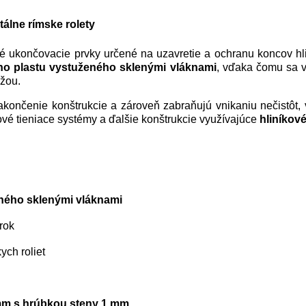
žiadne platobné
tálne rímske rolety
ké ukončovacie prvky určené na uzavretie a ochranu koncov hl
ho plastu vystuženého sklenými vláknami
, vďaka čomu sa 
žou.
končenie konštrukcie a zároveň zabraňujú vnikaniu nečistôt, 
sové tieniace systémy a ďalšie konštrukcie využívajúce
hliníkov
ného sklenými vláknami
rok
ych roliet
 mm s hrúbkou steny 1 mm