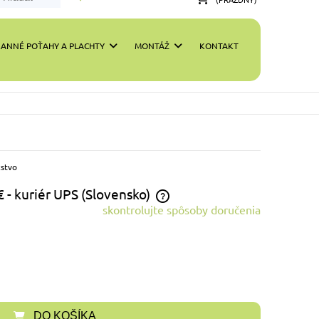
ANNÉ POŤAHY A PLACHTY
MONTÁŽ
KONTAKT
stvo
€
- kuriér UPS
(Slovensko)
skontrolujte spôsoby doručenia
e nie sú zahrnuté žiadne platobné
ady
DO KOŠÍKA