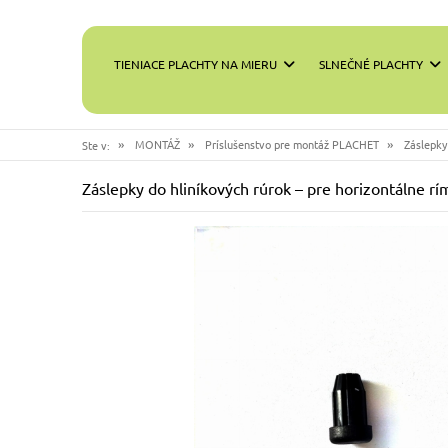
TIENIACE PLACHTY NA MIERU
SLNEČNÉ PLACHTY
»
»
»
MONTÁŽ
Príslušenstvo pre montáž PLACHET
Záslepky 
Ste v:
Záslepky do hliníkových rúrok – pre horizontálne rí