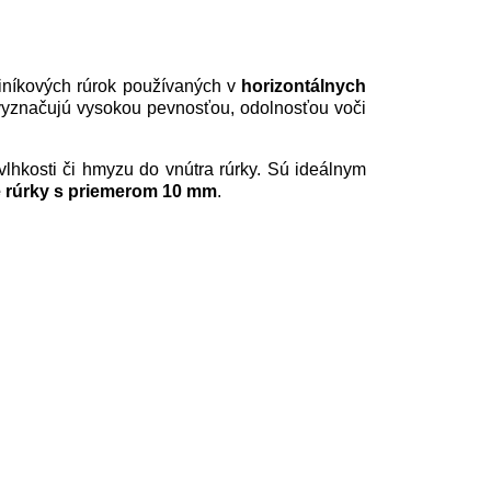
iníkových rúrok používaných v
horizontálnych
vyznačujú vysokou pevnosťou, odolnosťou voči
vlhkosti či hmyzu do vnútra rúrky. Sú ideálnym
é rúrky s priemerom 10 mm
.