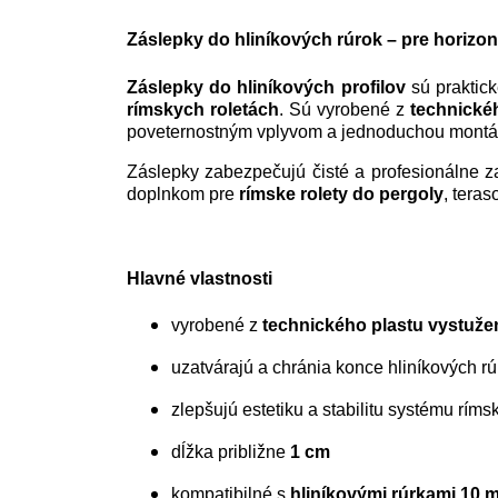
V cene nie sú zahrnuté 
náklady
Záslepky do hliníkových rúrok – pre horizon
Záslepky do hliníkových profilov
sú praktic
rímskych roletách
. Sú vyrobené z
technické
poveternostným vplyvom a jednoduchou montá
Záslepky zabezpečujú čisté a profesionálne za
doplnkom pre
rímske rolety do pergoly
, tera
Hlavné vlastnosti
vyrobené z
technického plastu vystuže
uzatvárajú a chránia konce hliníkových rú
zlepšujú estetiku a stabilitu systému rímsk
dĺžka približne
1 cm
kompatibilné s
hliníkovými rúrkami 10