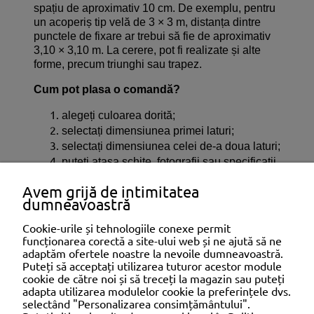
spațiu de aproximativ 10 cm. De exemplu, pentru
un acoperiș tip velă de 3 × 3 m, distanța dintre
punctele de fixare ar trebui să fie de aproximativ
3,10 × 3,10 m. La cerere, pot fi realizate și alte
forme, precum triunghi sau trapez.
Cum pot plasa o comandă?
alegeți culoarea dorită;
selectați dimensiunea primei laturi;
selectați dimensiunea celei de-a doua laturi;
puteți atașa schițe, fotografii sau specificații
tehnice;
Avem grijă de intimitatea
opțional, alegeți un kit profesional de montaj
dumneavoastră
pentru lemn, beton, metal sau montaj mixt.
Cookie-urile și tehnologiile conexe permit
funcționarea corectă a site-ului web și ne ajută să ne
adaptăm ofertele noastre la nevoile dumneavoastră.
SHOPPING
Puteți să acceptați utilizarea tuturor acestor module
cookie de către noi și să treceți la magazin sau puteți
adapta utilizarea modulelor cookie la preferințele dvs.
selectând "Personalizarea consimțământului".
AJUTOR