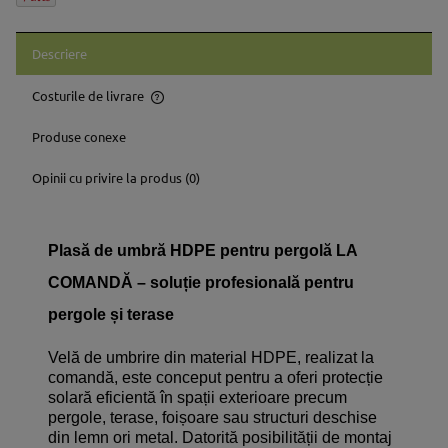
Descriere
Costurile de livrare
Prețul nu include eventualele costuri aferente plăților
Produse conexe
Opinii cu privire la produs (0)
Plasă de umbră HDPE pentru pergolă LA
COMANDĂ – soluție profesională pentru
pergole și terase
Velă de umbrire din material HDPE, realizat la
comandă, este conceput pentru a oferi protecție
solară eficientă în spații exterioare precum
pergole, terase, foișoare sau structuri deschise
din lemn ori metal. Datorită posibilității de montaj