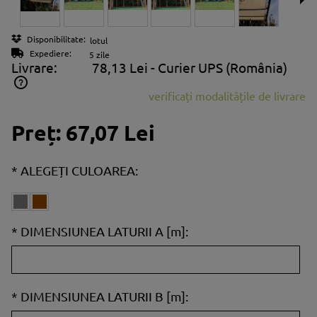
Disponibilitate:
lotul
Expediere:
5 zile
Livrare:
78,13 Lei
- Curier UPS
(România)
verificați modalitățile de livrare
Prețul nu include eventualele costuri aferente plăților
Preț:
67,07 Lei
*
ALEGEȚI CULOAREA:
*
DIMENSIUNEA LATURII A [m]:
*
DIMENSIUNEA LATURII B [m]: