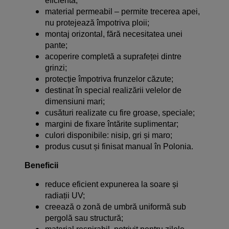
eficientă;
material permeabil – permite trecerea apei,
nu protejează împotriva ploii;
montaj orizontal, fără necesitatea unei
pante;
acoperire completă a suprafeței dintre
grinzi;
protecție împotriva frunzelor căzute;
destinat în special realizării velelor de
dimensiuni mari;
cusături realizate cu fire groase, speciale;
margini de fixare întărite suplimentar;
culori disponibile: nisip, gri și maro;
produs cusut și finisat manual în Polonia.
Beneficii
reduce eficient expunerea la soare și
radiații UV;
creează o zonă de umbră uniformă sub
pergolă sau structură;