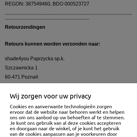
REGON: 387549460, BDO 000523727
........................................................................................................
.....................................................................
Retourzendingen
Retours kunnen worden verzonden naar:
shade4you Paprzycka sp.k.
Szczawnicka 1
60-471 Poznań
........................................................................................................
.....................................................................
Wij zorgen voor uw privacy
Cookies en aanverwante technologieën zorgen
ervoor dat de website naar behoren werkt en helpen
KLANTENSERVICE
ons om ons aanbod op uw behoeften af te stemmen.
Je kunt ons gebruik van al deze cookies accepteren
en doorgaan naar de winkel, of je kunt het gebruik
van de cookies aanpassen aan je voorkeuren door