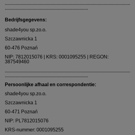
........................................................................................................
.....................................................................
Bedrijfsgegevens:
shade4you sp.zo.o.
Szczawnicka 1
60-476 Poznań
NIP: 7812015076 | KRS: 0001095255 | REGON:
387549460
........................................................................................................
.....................................................................
Persoonlijke afhaal en correspondentie:
shade4you sp.zo.o.
Szczawnicka 1
60-471 Poznań
NIP: PL7812015076
KRS-nummer: 0001095255