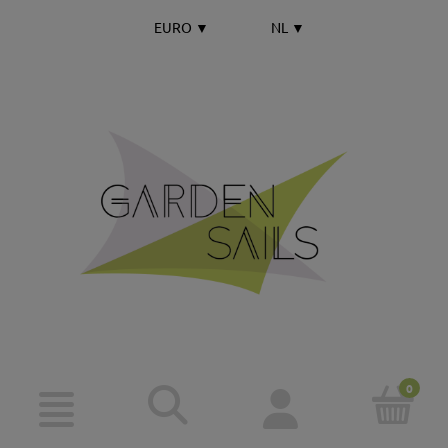
EURO
▼
NL
▼