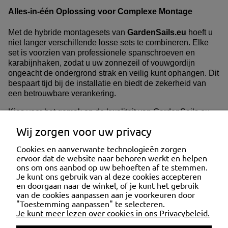
Alles-in-één Oplossing voor Complexe Montage
Met de hybride montagesets van
GardenSails.eu
hoeft u
niet langer verschillende losse sets te combineren. Elke
set is voorzien van professionele spanschroeven en
karabijnhaken, zodat u uw zonnezeil of vouwgordijn
ongeacht de ondergrond strak en veilig kunt ophangen. Dit
bespaart tijd bij de installatie en biedt de zekerheid van
een betrouwbare verankering.
Kies voor het gemak en de kwaliteit van GardenSails.eu
en creëer een stabiele schaduwplek, hoe uw constructie er
Wij zorgen voor uw privacy
ook uitziet.
Cookies en aanverwante technologieën zorgen
ervoor dat de website naar behoren werkt en helpen
KLANTENSERVICE
ons om ons aanbod op uw behoeften af te stemmen.
Je kunt ons gebruik van al deze cookies accepteren
en doorgaan naar de winkel, of je kunt het gebruik
van de cookies aanpassen aan je voorkeuren door
MIJN ACCOUNT
"Toestemming aanpassen" te selecteren.
Je kunt meer lezen over cookies in ons Privacybeleid.