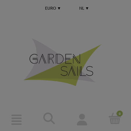
EURO
▼
NL
▼