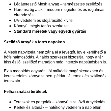
Légáteresztő Mesh anyag – természetes szellőzés
Háromszög alak – modern megjelenés és rugalmas
elrendezés
UV-védelem és időjárásálló kivitel
Könnyű, mégis tartós szerkezet
Standard méretek vagy egyedi gyártás
Szellőző árnyék a forró napokon
A Mesh napvitorla nem zárja el a levegőt, így elkerülhető a
hőfelhalmozódás. A hálós szerkezet biztosítja, hogy a tér
friss és jól szellőző maradjon még intenzív napsütésben is.
Ez a megoldás egyaránt jól működik magánkertekben és
kereskedelmi környezetben, például éttermek és szállodák
teraszain.
Felhasználási területek
Teraszok és pergolák – könnyű, szellőző árnyékolás
Kertek és altanák – hatékony védelem a nap ellen