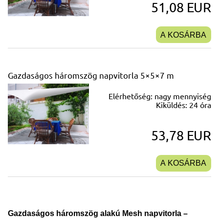
51,08 EUR
A KOSÁRBA
Gazdaságos háromszög napvitorla 5×5×7 m
Elérhetőség:
nagy mennyiség
Kiküldés:
24 óra
53,78 EUR
A KOSÁRBA
Gazdaságos háromszög alakú Mesh napvitorla –