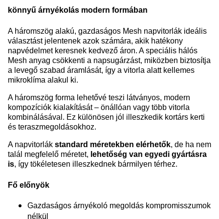
könnyű árnyékolás modern formában
A háromszög alakú, gazdaságos Mesh napvitorlák ideális
választást jelentenek azok számára, akik hatékony
napvédelmet keresnek kedvező áron. A speciális hálós
Mesh anyag csökkenti a napsugárzást, miközben biztosítja
a levegő szabad áramlását, így a vitorla alatt kellemes
mikroklíma alakul ki.
A háromszög forma lehetővé teszi látványos, modern
kompozíciók kialakítását – önállóan vagy több vitorla
kombinálásával. Ez különösen jól illeszkedik kortárs kerti
és teraszmegoldásokhoz.
A napvitorlák
standard méretekben elérhetők
, de ha nem
talál megfelelő méretet,
lehetőség van egyedi gyártásra
is
, így tökéletesen illeszkednek bármilyen térhez.
Fő előnyök
Gazdaságos árnyékoló megoldás kompromisszumok
nélkül