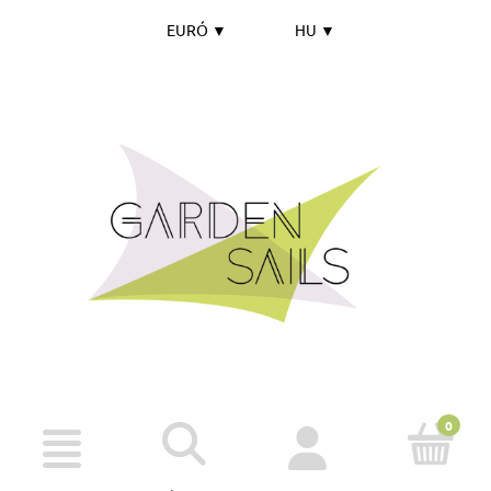
EURÓ
▼
HU
▼