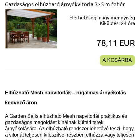
Gazdaságos elhúzható árnyékvitorla 3×5 m fehér
Elérhetőség:
nagy mennyiség
Kiküldés:
24 óra
78,11 EUR
A KOSÁRBA
Elhúzható Mesh napvitorlák – rugalmas árnyékolás
kedvező áron
A Garden Sails elhúzható Mesh napvitorlái praktikus és
gazdaságos megoldást kínálnak kültéri terek
árnyékolására. Az elhúzható rendszer lehetővé teszi, hogy
a vitorlát teljesen kifeszítse, részben elhúzza vagy teljesen