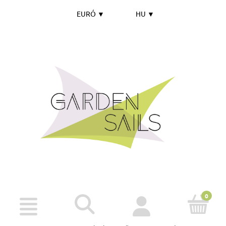
EURÓ
▼
HU
▼