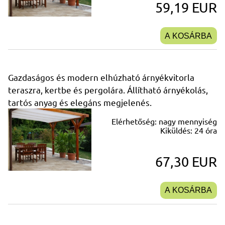
59,19 EUR
A KOSÁRBA
Gazdaságos és modern elhúzható árnyékvitorla
teraszra, kertbe és pergolára. Állítható árnyékolás,
tartós anyag és elegáns megjelenés.
Elérhetőség:
nagy mennyiség
Kiküldés:
24 óra
67,30 EUR
A KOSÁRBA