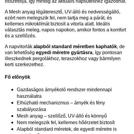
összetolja, így mindig az aktuális napsütéshez igazodhat.
A Mesh anyag légáteresztő, UV-álló és nedvességálló,
ezért nem melegszik fel, nem tartja meg a párát, és
kellemes mikroklímát biztosít a vitorla alatt. Ideális
választás meleg, napos napokon, amikor fontos a komfort
és a szellőzés.
A napvitorlák
alapból standard méretben kaphatók
, de
van lehetőség
egyedi méretre gyártásra
, így pontosan
illeszkednek pergolákhoz, teraszokhoz vagy bármilyen
kerti szerkezethez.
Fő előnyök
Gazdaságos árnyékoló rendszer mindennapi
használatra
Elhúzható mechanizmus – árnyék és fény
szabályozása
Mesh anyag – szellőző, UV-álló és könnyű
Nem melegszik fel, kellemes hőérzetet biztosít
Alapból standard méretek, de egyedi méretre is