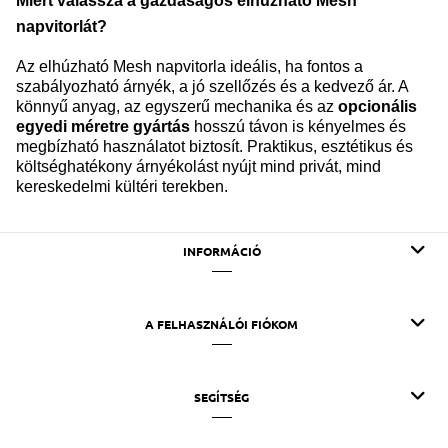
Miért válassza a gazdaságos elhúzható Mesh
napvitorlát?
Az elhúzható Mesh napvitorla ideális, ha fontos a
szabályozható árnyék, a jó szellőzés és a kedvező ár. A
könnyű anyag, az egyszerű mechanika és az
opcionális
egyedi méretre gyártás
hosszú távon is kényelmes és
megbízható használatot biztosít. Praktikus, esztétikus és
költséghatékony árnyékolást nyújt mind privát, mind
kereskedelmi kültéri terekben.
INFORMÁCIÓ
A FELHASZNÁLÓI FIÓKOM
SEGÍTSÉG