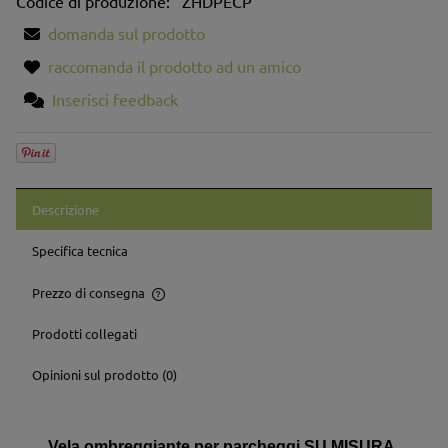
Codice di produzione:
ZHDPECP
domanda sul prodotto
raccomanda il prodotto ad un amico
Inserisci feedback
Descrizione
Specifica tecnica
Prezzo di consegna
Il prezzo non include eventuali costi di bonifico
Prodotti collegati
Opinioni sul prodotto (0)
Vela ombreggiante per parcheggi SU MISURA