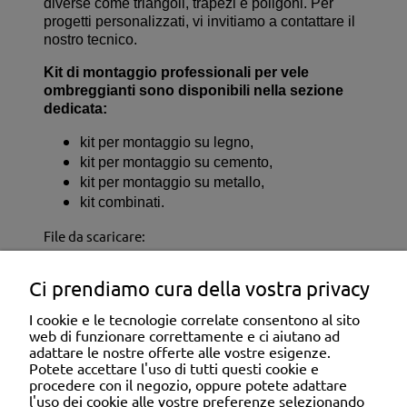
diverse come triangoli, trapezi e poligoni. Per
progetti personalizzati, vi invitiamo a contattare il
nostro tecnico.
Kit di montaggio professionali per vele
ombreggianti sono disponibili nella sezione
dedicata:
kit per montaggio su legno,
kit per montaggio su cemento,
kit per montaggio su metallo,
kit combinati.
File da scaricare:
IT_KI_STAFFE ANGOLARI IN MATERIALE
HDPE.pdf
Ci prendiamo cura della vostra privacy
IT_KU_STAFFE ANGOLARI IN MATERIALE
HDPE.pdf
I cookie e le tecnologie correlate consentono al sito
web di funzionare correttamente e ci aiutano ad
adattare le nostre offerte alle vostre esigenze.
ASSISTENZA CLIENTI
Potete accettare l'uso di tutti questi cookie e
procedere con il negozio, oppure potete adattare
l'uso dei cookie alle vostre preferenze selezionando