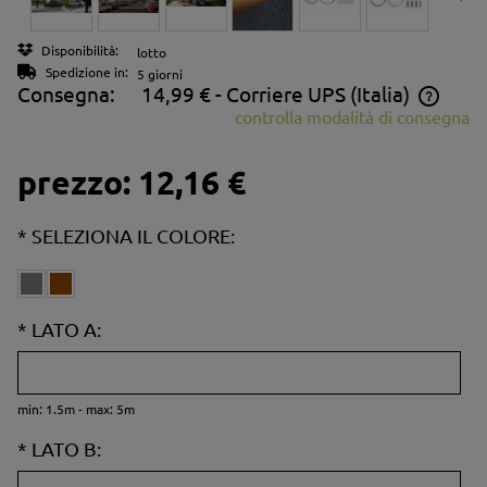
Disponibilità:
lotto
Spedizione in:
5 giorni
Consegna:
14,99 €
- Corriere UPS
(Italia)
controlla modalità di consegna
Il prezzo non include eventuali costi di bonifico
prezzo:
12,16 €
*
SELEZIONA IL COLORE:
*
LATO A:
min: 1.5m - max: 5m
*
LATO B: