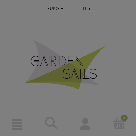
EURO
▼
IT
▼