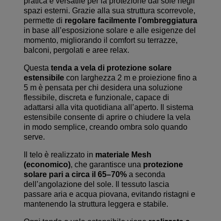
pratica e versatile per la protezione dal sole negli
spazi esterni. Grazie alla sua struttura scorrevole,
permette di
regolare facilmente l’ombreggiatura
in base all’esposizione solare e alle esigenze del
momento, migliorando il comfort su terrazze,
balconi, pergolati e aree relax.
Questa
tenda a vela di protezione solare
estensibile
con larghezza 2 m e proiezione fino a
5 m è pensata per chi desidera una soluzione
flessibile, discreta e funzionale, capace di
adattarsi alla vita quotidiana all’aperto. Il sistema
estensibile consente di aprire o chiudere la vela
in modo semplice, creando ombra solo quando
serve.
Il telo è realizzato in
materiale Mesh
(economico)
, che garantisce una
protezione
solare pari a circa il 65–70%
a seconda
dell’angolazione del sole. Il tessuto lascia
passare aria e acqua piovana, evitando ristagni e
mantenendo la struttura leggera e stabile.