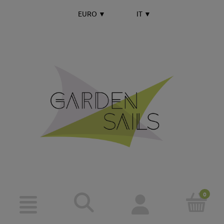
EURO
▼
IT
▼