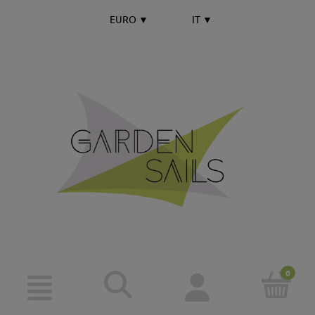
EURO
▼
IT
▼