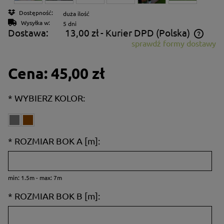
Dostępność:
duża ilość
Wysyłka w:
5 dni
Dostawa:
13,00 zł
- Kurier DPD
(Polska)
sprawdź formy dostawy
Cena nie zawiera ewentualnych kosztów płatności
Cena:
45,00 zł
*
WYBIERZ KOLOR:
*
ROZMIAR BOK A [m]:
min: 1.5m - max: 7m
*
ROZMIAR BOK B [m]: