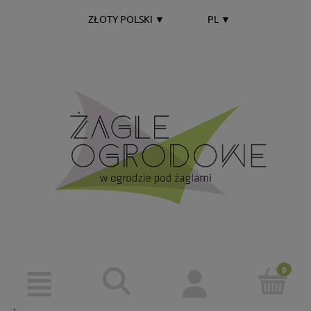
ZŁOTY POLSKI
▼
PL
▼