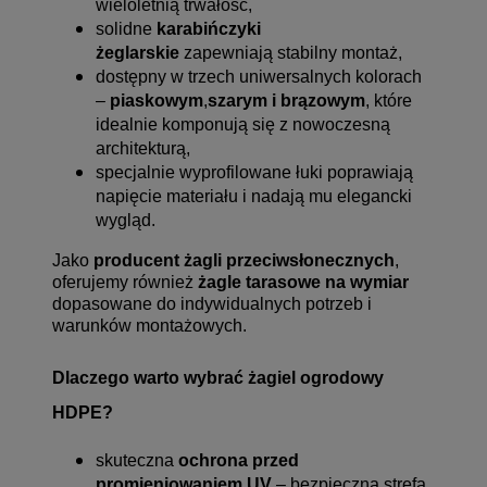
wieloletnią trwałość,
solidne
karabińczyki
żeglarskie
zapewniają stabilny montaż,
dostępny w trzech uniwersalnych kolorach
–
piaskowym
,
szarym i brązowym
, które
idealnie komponują się z nowoczesną
architekturą,
specjalnie wyprofilowane łuki poprawiają
napięcie materiału i nadają mu elegancki
wygląd.
Jako
producent żagli przeciwsłonecznych
,
oferujemy również
żagle tarasowe na wymiar
dopasowane do indywidualnych potrzeb i
warunków montażowych.
Dlaczego warto wybrać żagiel ogrodowy
HDPE?
skuteczna
ochrona przed
promieniowaniem UV
– bezpieczna strefa