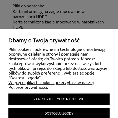
Pliki do pobrania:
Karta informacyjna żagle mocowane w
narożnikach HDPE
Karta techniczna żagle mocowane w narożnikach
HDPE
Dbamy o Twoją prywatność
ZAKUPY
Pliki cookies i pokrewne im technologie umożliwiają
poprawne działanie strony i pomagają nam
dostosować ofertę do Twoich potrzeb. Możesz
MOJE KONTO
zaakceptować wykorzystanie przez nas wszystkich
tych plików i przejść do sklepu lub dostosować użycie
plików do swoich preferencji, wybierając opcję
"Dostosuj zgody".
POMOC
Więcej o plikach cookies przeczytasz w naszej
Polityce prywatności.
ZAAKCEPTUJ TYLKO NIEZBĘDNE
MATERIAŁY INFORMACYJNE
DOSTOSUJ ZGODY