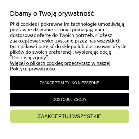
również plandeki niestandardowe.
Dbamy o Twoją prywatność
ZAKUPY
Pliki cookies i pokrewne im technologie umożliwiają
poprawne działanie strony i pomagają nam
dostosować ofertę do Twoich potrzeb. Możesz
MOJE KONTO
zaakceptować wykorzystanie przez nas wszystkich
tych plików i przejść do sklepu lub dostosować użycie
plików do swoich preferencji, wybierając opcję
"Dostosuj zgody".
POMOC
Więcej o plikach cookies przeczytasz w naszej
Polityce prywatności.
ZAAKCEPTUJ TYLKO NIEZBĘDNE
MATERIAŁY INFORMACYJNE
DOSTOSUJ ZGODY
INFORMACJE
ZAAKCEPTUJ WSZYSTKIE