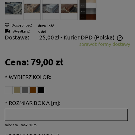
Dostępność:
duża ilość
Wysyłka w:
5 dni
Dostawa:
25,00 zł
- Kurier DPD
(Polska)
sprawdź formy dostawy
Cena nie zawiera ewentualnych kosztów płatności
Cena:
79,00 zł
*
WYBIERZ KOLOR:
*
ROZMIAR BOK A [m]:
min: 1m - max: 10m