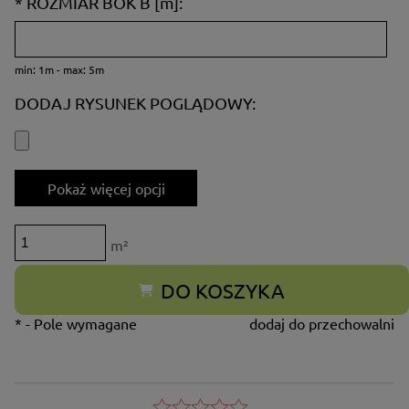
*
ROZMIAR BOK B [m]:
min: 1m - max: 5m
DODAJ RYSUNEK POGLĄDOWY:
Pokaż więcej opcji
m²
DO KOSZYKA
*
- Pole wymagane
dodaj do przechowalni