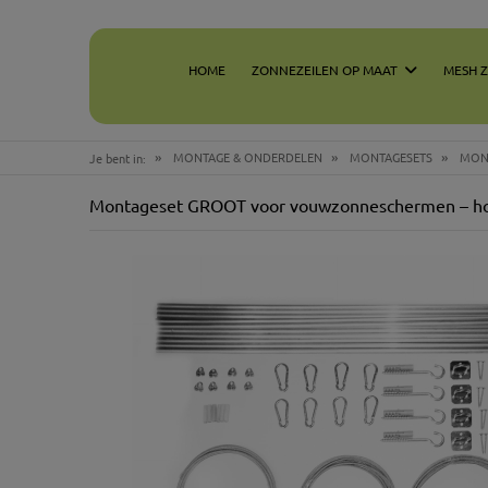
HOME
ZONNEZEILEN OP MAAT
MESH 
»
»
»
MONTAGE & ONDERDELEN
MONTAGESETS
MON
Je bent in:
Montageset GROOT voor vouwzonneschermen – h