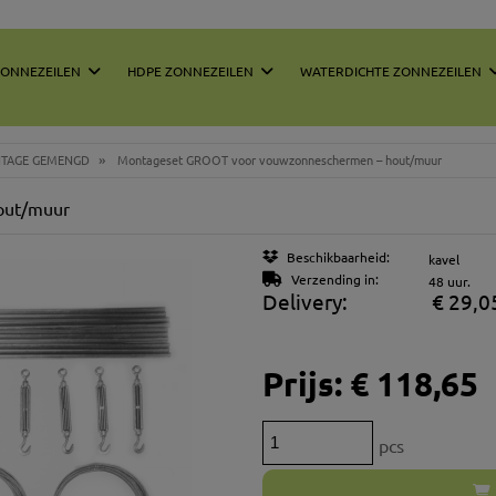
ZONNEZEILEN
HDPE ZONNEZEILEN
WATERDICHTE ZONNEZEILEN
»
TAGE GEMENGD
Montageset GROOT voor vouwzonneschermen – hout/muur
out/muur
Beschikbaarheid:
kavel
Verzending in:
48 uur.
Delivery:
€ 29,0
Th
Prijs:
€ 118,65
pa
pcs