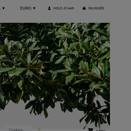
L
▼
EURO
▼
MELD JE AAN
INLOGGEN
(LEEG)