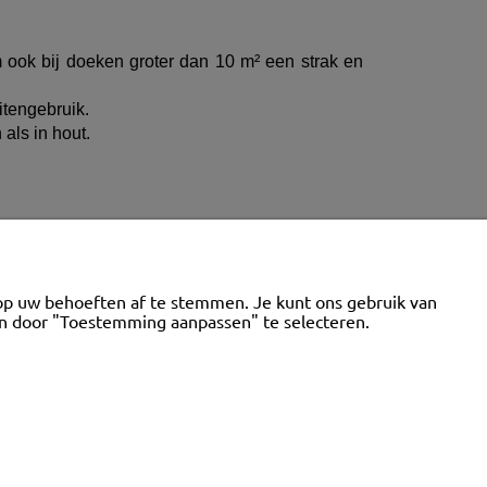
ook bij doeken groter dan 10 m² een strak en
itengebruik.
als in hout.
CONTACT
op uw behoeften af te stemmen. Je kunt ons gebruik van
CONTACT
ren door "Toestemming aanpassen" te selecteren.
Contact