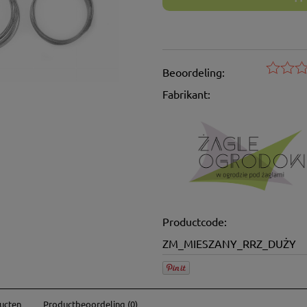
Beoordeling:
Fabrikant:
Productcode:
ZM_MIESZANY_RRZ_DUŻY
ucten
Productbeoordeling (0)