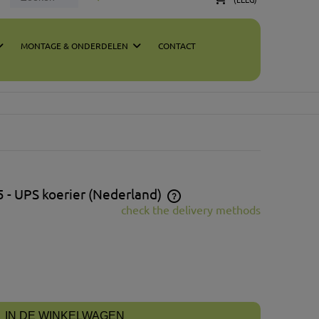
MONTAGE & ONDERDELEN
CONTACT
5
- UPS koerier
(Nederland)
check the delivery methods
e price does not include any possible
yment costs
IN DE WINKELWAGEN