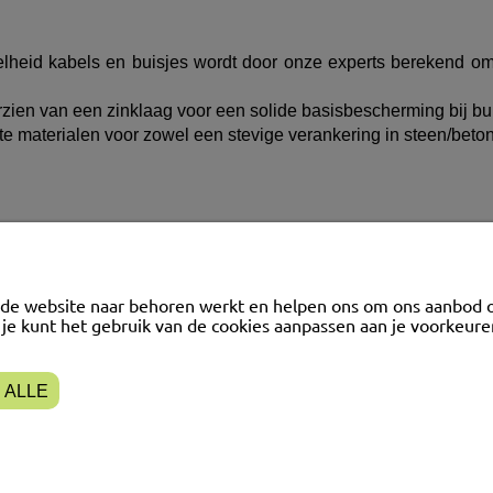
heid kabels en buisjes wordt door onze experts berekend om 
ien van een zinklaag voor een solide basisbescherming bij bu
ste materialen voor zowel een stevige verankering in steen/beton 
UNT
VEEL GESTELDE VRAGEN
 de website naar behoren werkt en helpen ons om ons aanbod 
FAQ
f je kunt het gebruik van de cookies aanpassen aan je voorkeu
gen
Blog
ingen
Hoe kies je een schaduwdoek?
 ALLE