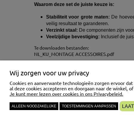
Waarom deze set de juiste keuze is:
Stabiliteit voor grote maten:
De hoeveel
veilig resultaat te garanderen.
Verzinkt staal:
De componenten zijn voorz
Veelzijdige bevestiging:
Inclusief de jui
Te downloaden bestanden:
NL_KU_MONTAGE ACCESSOIRES.pdf
KLANTENSERVICE
MIJN ACCO
Wij zorgen voor uw privacy
Cookies en aanverwante technologieën zorgen ervoor dat
AVG
Inloggen
al deze cookies accepteren en doorgaan naar de winkel, o
Je kunt meer lezen over cookies in ons Privacybeleid.
Hulp
Mijn bestellin
Bankrekening
Accountinstell
LAAT
ALLEEN NOODZAKELIJKE
TOESTEMMINGEN AANPASSEN
Reglement van de webshop
Retour en klachten
Transactieveiligheid