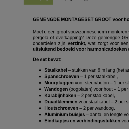
The price does not incl
payment costs
GEMENGDE MONTAGESET GROOT voor hout en 
Moet u een groot vouwzonnescherm monteren wa
pergola of overkapping? Deze gemengde GROT
onderdelen zijn
verzinkt
, wat zorgt voor ee
uitsluitend bedoeld voor harmonicadoeken (v
De set bevat:
Staalkabel
– stukken van 6 m lang (het a
Spanschroeven
– 1 per staalkabel,
Muurpluggen
voor steen/beton – 1 per st
Wandogen
(oogplaten) voor hout – 1 per 
Karabijnhaken
– 2 per staalkabel,
Draadklemmen
voor staalkabel – 2 per s
Houtschroeven
– 2 per wandoog,
Aluminium buisjes
– aantal en lengte vo
Eindkapjes en verbindingsstukken
voor