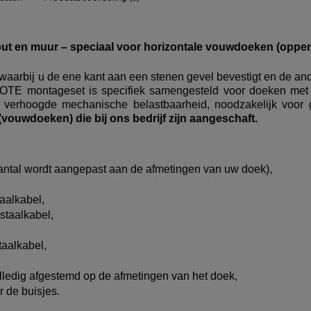
ude any possible
muur – speciaal voor horizontale vouwdoeken (oppervl
arbij u de ene kant aan een stenen gevel bevestigt en de ande
E montageset is specifiek samengesteld voor doeken met ee
n verhoogde mechanische belastbaarheid, noodzakelijk voor 
ouwdoeken) die bij ons bedrijf zijn aangeschaft.
antal wordt aangepast aan de afmetingen van uw doek),
aalkabel,
staalkabel,
taalkabel,
lledig afgestemd op de afmetingen van het doek,
 de buisjes.