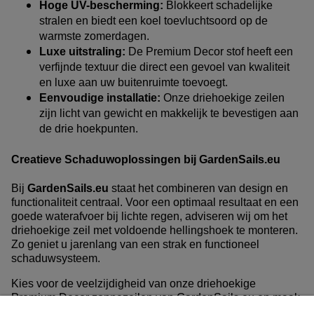
Hoge UV-bescherming:
Blokkeert schadelijke
stralen en biedt een koel toevluchtsoord op de
warmste zomerdagen.
Luxe uitstraling:
De Premium Decor stof heeft een
verfijnde textuur die direct een gevoel van kwaliteit
en luxe aan uw buitenruimte toevoegt.
Eenvoudige installatie:
Onze driehoekige zeilen
zijn licht van gewicht en makkelijk te bevestigen aan
de drie hoekpunten.
Creatieve Schaduwoplossingen bij GardenSails.eu
Bij
GardenSails.eu
staat het combineren van design en
functionaliteit centraal. Voor een optimaal resultaat en een
goede waterafvoer bij lichte regen, adviseren wij om het
driehoekige zeil met voldoende hellingshoek te monteren.
Zo geniet u jarenlang van een strak en functioneel
schaduwsysteem.
Kies voor de veelzijdigheid van onze driehoekige
Premium Decor zonnezeilen van GardenSails.eu en maak
van uw tuin een comfortabele plek, ongeacht de