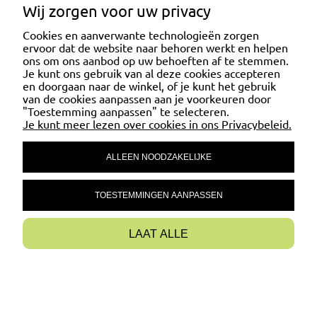
Wij zorgen voor uw privacy
weersomstandigheden.
Cookies en aanverwante technologieën zorgen
ervoor dat de website naar behoren werkt en helpen
KLANTENSERVICE
ons om ons aanbod op uw behoeften af te stemmen.
Je kunt ons gebruik van al deze cookies accepteren
en doorgaan naar de winkel, of je kunt het gebruik
van de cookies aanpassen aan je voorkeuren door
MIJN ACCOUNT
"Toestemming aanpassen" te selecteren.
Je kunt meer lezen over cookies in ons Privacybeleid.
ALLEEN NOODZAKELIJKE
VEEL GESTELDE VRAGEN
TOESTEMMINGEN AANPASSEN
CONTACT
LAAT ALLE
TOON DE VOLLEDIGE PAGINAVERSIE
Sklep internetowy Shoper Premium