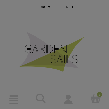
EURO
▼
NL
▼