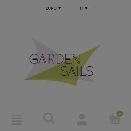
EURO
▼
IT
▼