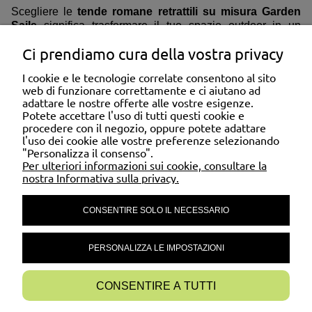
Scegliere le
tende romane retrattili su misura Garden
Sails
significa trasformare il tuo spazio outdoor in un
ambiente confortevole, ordinato ed elegante, progettato
Ci prendiamo cura della vostra privacy
per rispondere a esigenze pratiche e stilistiche senza
compromessi.
I cookie e le tecnologie correlate consentono al sito
web di funzionare correttamente e ci aiutano ad
adattare le nostre offerte alle vostre esigenze.
ASSISTENZA CLIENTI
Potete accettare l'uso di tutti questi cookie e
procedere con il negozio, oppure potete adattare
l'uso dei cookie alle vostre preferenze selezionando
"Personalizza il consenso".
DOMANDE FREQUENTI
Per ulteriori informazioni sui cookie, consultare la
nostra Informativa sulla privacy.
CONSENTIRE SOLO IL NECESSARIO
IL MIO ACCOUNT
PERSONALIZZA LE IMPOSTAZIONI
CONTATTI
CONSENTIRE A TUTTI