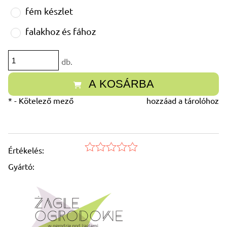
fém készlet
falakhoz és fához
db.
A KOSÁRBA
*
- Kötelező mező
hozzáad a tárolóhoz
Értékelés:
Gyártó: