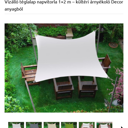
Vízálló téglalap napvitorla 1×2 m – kültéri árnyékoló Decor
anyagból