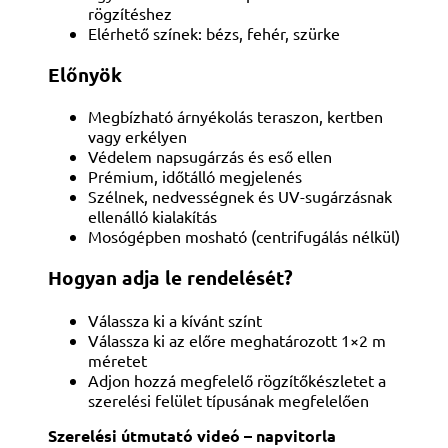
rögzítéshez
Elérhető színek: bézs, fehér, szürke
Előnyök
Megbízható árnyékolás teraszon, kertben
vagy erkélyen
Védelem napsugárzás és eső ellen
Prémium, időtálló megjelenés
Szélnek, nedvességnek és UV-sugárzásnak
ellenálló kialakítás
Mosógépben mosható (centrifugálás nélkül)
Hogyan adja le rendelését?
Válassza ki a kívánt színt
Válassza ki az előre meghatározott 1×2 m
méretet
Adjon hozzá megfelelő rögzítőkészletet a
szerelési felület típusának megfelelően
Szerelési útmutató videó – napvitorla