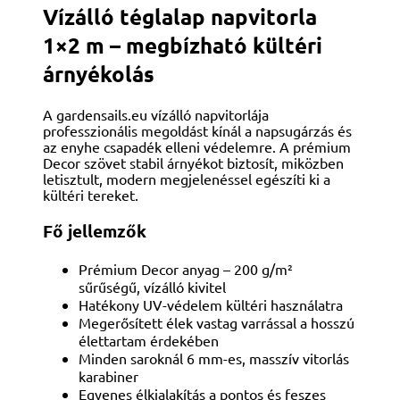
Vízálló téglalap napvitorla
1×2 m – megbízható kültéri
árnyékolás
A gardensails.eu vízálló napvitorlája
professzionális megoldást kínál a napsugárzás és
az enyhe csapadék elleni védelemre. A prémium
Decor szövet stabil árnyékot biztosít, miközben
letisztult, modern megjelenéssel egészíti ki a
kültéri tereket.
Fő jellemzők
Prémium Decor anyag – 200 g/m²
sűrűségű, vízálló kivitel
Hatékony UV-védelem kültéri használatra
Megerősített élek vastag varrással a hosszú
élettartam érdekében
Minden saroknál 6 mm-es, masszív vitorlás
karabiner
Egyenes élkialakítás a pontos és feszes