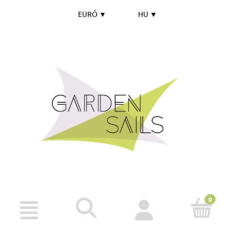
EURÓ
▼
HU
▼