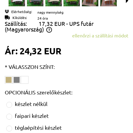
Elérhetőség:
nagy mennyiség
Kiküldés:
24 óra
Szállítás:
17,32 EUR
- UPS futár
(Magyarország)
ellenőrzi a szállítási módot
Az ár nem tartalmazza az esetleges fizetési költségeket
Ár:
24,32 EUR
*
VÁLASSZON SZÍNT:
OPCIONÁLIS szerelőkészlet:
készlet nélkül
faipari készlet
téglaépítési készlet