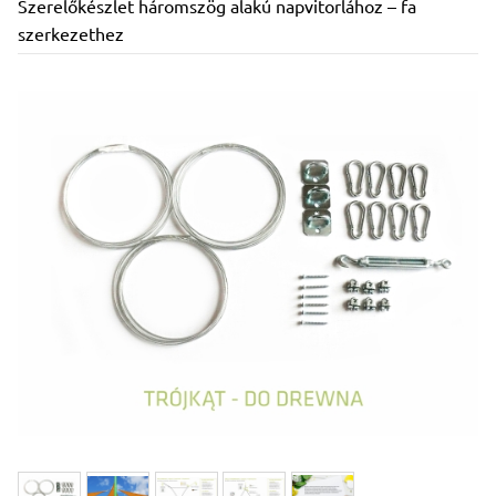
Szerelőkészlet háromszög alakú napvitorlához – fa
szerkezethez