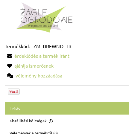
Termékkód:
ZM_DREWNO_TR
érdeklődés a termék iránt
ajánlja ismerősnek
vélemény hozzáadása
Leírás
Kiszállítási költségek
Az ár nem tartalmazza az esetleges fizetési költségeket
Vélemények a termékről (0)