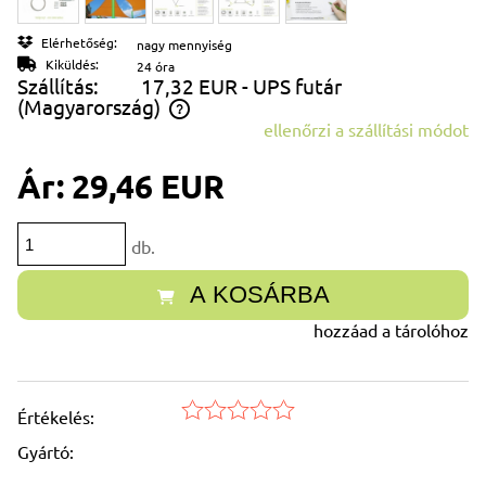
Elérhetőség:
nagy mennyiség
Kiküldés:
24 óra
Szállítás:
17,32 EUR
- UPS futár
(Magyarország)
ellenőrzi a szállítási módot
Az ár nem tartalmazza az esetleges fizetési költségeket
Ár:
29,46 EUR
db.
A KOSÁRBA
hozzáad a tárolóhoz
Értékelés:
Gyártó: