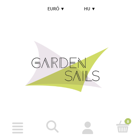
EURÓ
▼
HU
▼