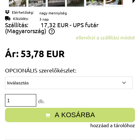
Elérhetőség:
nagy mennyiség
Kiküldés:
3 nap
Szállítás:
17,32 EUR
- UPS futár
(Magyarország)
ellenőrzi a szállítási módot
Az ár nem tartalmazza az esetleges fizetési költségeket
Ár:
53,78 EUR
OPCIONÁLIS szerelőkészlet:
db.
A KOSÁRBA
hozzáad a tárolóhoz