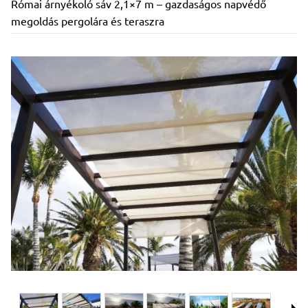
Római árnyékoló sáv 2,1×7 m – gazdaságos napvédő
megoldás pergolára és teraszra