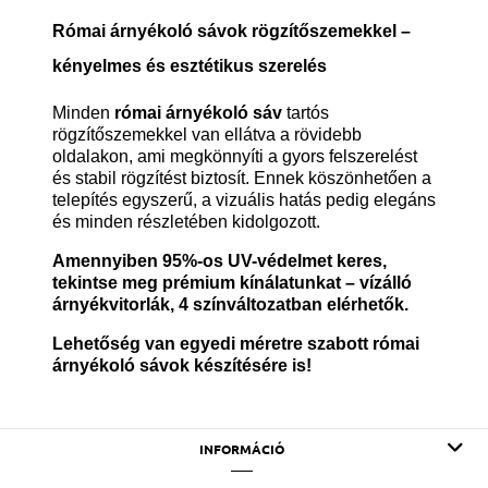
Római árnyékoló sávok rögzítőszemekkel –
kényelmes és esztétikus szerelés
Minden
római árnyékoló sáv
tartós
rögzítőszemekkel van ellátva a rövidebb
oldalakon, ami megkönnyíti a gyors felszerelést
és stabil rögzítést biztosít. Ennek köszönhetően a
telepítés egyszerű, a vizuális hatás pedig elegáns
és minden részletében kidolgozott.
Amennyiben 95%-os UV-védelmet keres,
tekintse meg prémium kínálatunkat –
vízálló
árnyékvitorlák
, 4 színváltozatban elérhetők.
Lehetőség van
egyedi méretre szabott római
árnyékoló sávok
készítésére is!
INFORMÁCIÓ