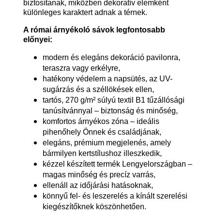
biztosítanak, miközben dekoratív elemként
különleges karaktert adnak a térnek.
A római árnyékoló sávok legfontosabb
előnyei:
modern és elegáns dekoráció pavilonra,
teraszra vagy erkélyre,
hatékony védelem a napsütés, az UV-
sugárzás és a széllökések ellen,
tartós, 270 g/m² súlyú textil B1 tűzállósági
tanúsítvánnyal – biztonság és minőség,
komfortos árnyékos zóna – ideális
pihenőhely Önnek és családjának,
elegáns, prémium megjelenés, amely
bármilyen kertstílushoz illeszkedik,
kézzel készített termék Lengyelországban –
magas minőség és precíz varrás,
ellenáll az időjárási hatásoknak,
könnyű fel- és leszerelés a kínált szerelési
kiegészítőknek köszönhetően.