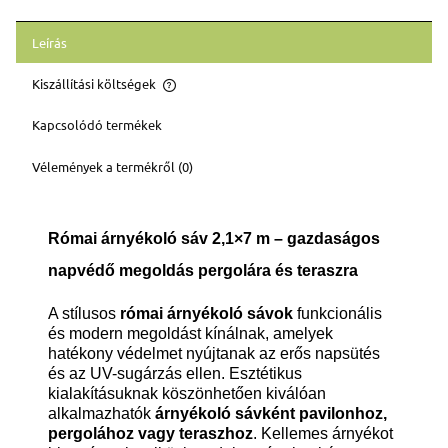
Leírás
Kiszállítási költségek
Az ár nem tartalmazza az esetleges fizetési költségeket
Kapcsolódó termékek
Vélemények a termékről (0)
Római árnyékoló sáv 2,1×7 m – gazdaságos
napvédő megoldás pergolára és teraszra
A stílusos
római árnyékoló sávok
funkcionális
és modern megoldást kínálnak, amelyek
hatékony védelmet nyújtanak az erős napsütés
és az UV-sugárzás ellen. Esztétikus
kialakításuknak köszönhetően kiválóan
alkalmazhatók
árnyékoló sávként pavilonhoz,
pergolához vagy teraszhoz
. Kellemes árnyékot