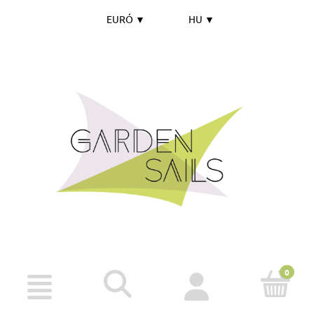
EURÓ
▼
HU
▼