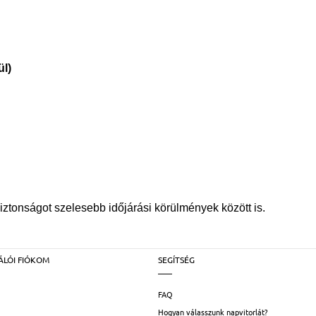
ül)
a biztonságot szelesebb időjárási körülmények között is.
ÁLÓI FIÓKOM
SEGÍTSÉG
FAQ
Hogyan válasszunk napvitorlát?