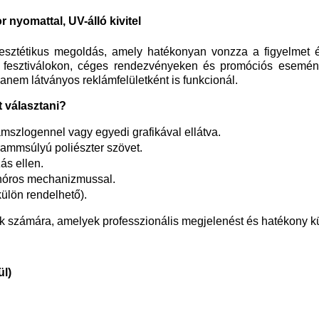
z esetleges fizetési
 nyomattal, UV-álló kivitel
sztétikus megoldás, amely hatékonyan vonzza a figyelmet é
 fesztiválokon, céges rendezvényeken és promóciós eseménye
em látványos reklámfelületként is funkcionál.
 választani?
ámszlogennel vagy egyedi grafikával ellátva.
ammsúlyú poliészter szövet.
ás ellen.
inóros mechanizmussal.
ülön rendelhető).
k számára, amelyek professzionális megjelenést és hatékony k
ül)