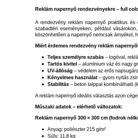
Az ár nem tartalmazza a
költségeket
Reklám napernyő rendezvényekre – full color
A rendezvény reklám napernyő praktikus és e
szabadtéri eseményeken, például vásárokon,
köszönhetően a napernyő nemcsak árnyékol, han
Miért érdemes rendezvény reklám napernyőt
Teljes személyre szabás
– logóval, rekl
Tartós kivitel
– alumínium váz és nagy gr
UV-állóság
– védelem az erős napsugárz
Kényelmes használat
– gyors nyitás zs
Stabilitás
– beton talppal kombinálható (k
A reklám napernyő ideális választás azon cége
Műszaki adatok – elérhető változatok:
Reklám napernyő 300 × 300 cm (fodrok nélk
Anyag: poliészter 215 g/m²
Súly: 11,8 kg