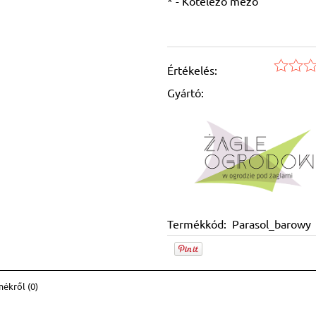
*
- Kötelező mező
Értékelés:
Gyártó:
Termékkód:
Parasol_barowy
ékről (0)