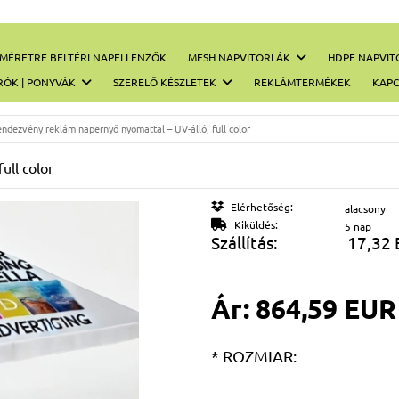
MÉRETRE BELTÉRI NAPELLENZŐK
MESH NAPVITORLÁK
HDPE NAPVIT
RÓK | PONYVÁK
SZERELŐ KÉSZLETEK
REKLÁMTERMÉKEK
KAPC
ndezvény reklám napernyő nyomattal – UV-álló, full color
ull color
Elérhetőség:
alacsony
Kiküldés:
5 nap
Szállítás:
17,32
Ár:
864,59 EUR
*
ROZMIAR: