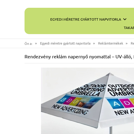
EGYEDI MÉRETRE GYÁRTOTT NAPVITORLA
TAKA
»
»
»
Egyedi méretre gyártott napvitorla
Reklámtermékek
Re
Ön a:
Rendezvény reklám napernyő nyomattal – UV-álló, f