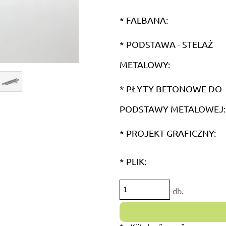
*
FALBANA:
*
PODSTAWA - STELAŻ
METALOWY:
*
PŁYTY BETONOWE DO
PODSTAWY METALOWEJ:
*
PROJEKT GRAFICZNY:
*
PLIK:
db.