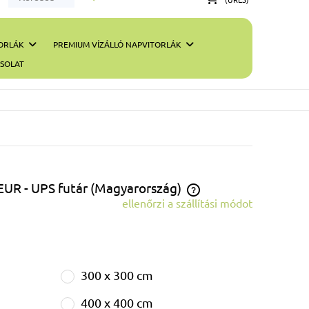
ORLÁK
PREMIUM VÍZÁLLÓ NAPVITORLÁK
SOLAT
 EUR
- UPS futár
(Magyarország)
ellenőrzi a szállítási módot
Az ár nem tartalmazza az esetleges fizetési
költségeket
300 x 300 cm
400 x 400 cm