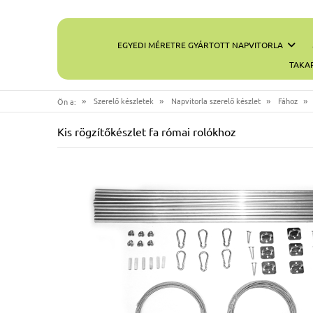
EGYEDI MÉRETRE GYÁRTOTT NAPVITORLA
TAKA
»
»
»
»
Szerelő készletek
Napvitorla szerelő készlet
Fához
Ön a:
Kis rögzítőkészlet fa római rolókhoz