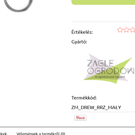
Értékelés:
Gyártó:
Termékkód:
ZM_DREW_RRZ_MAŁY
ékek
Vélemények a termékről (0)