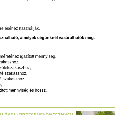
z esetleges fizetési
reléséhez használják.
asználható, amelyek cégünknél vásárolhatók meg.
 méretéhez igazított mennyiség,
szakaszhoz,
l kötélszakaszhoz,
ötélszakaszhoz,
télszakaszhoz,
z,
zított mennyiség és hossz,