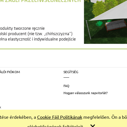
ÁLÓI FIÓKOM
SEGÍTSÉG
FAQ
Hogyan válasszunk napvitorlát?
k
sítése érdekében, a
Cookie Fájl Politikának
megfelelően. Ön a bön
elérhetőségének feltételeit.