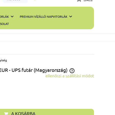
ORLÁK
PREMIUM VÍZÁLLÓ NAPVITORLÁK
SOLAT
yiség
 EUR
- UPS futár
(Magyarország)
ellenőrzi a szállítási módot
Az ár nem tartalmazza az esetleges fizetési
költségeket
A KOSÁRBA