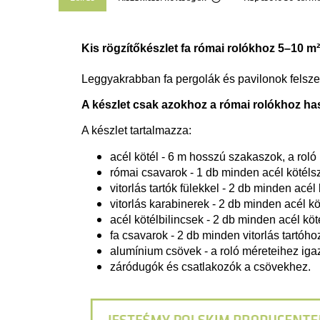
Az ár nem tartalmazza a
költségeket
Kis rögzítőkészlet fa római rolókhoz 5–10 m²
Leggyakrabban fa pergolák és pavilonok felsze
A készlet csak azokhoz a római rolókhoz h
A készlet tartalmazza:
acél kötél - 6 m hosszú szakaszok, a roló
római csavarok - 1 db minden acél kötél
vitorlás tartók fülekkel - 2 db minden acé
vitorlás karabinerek - 2 db minden acél k
acél kötélbilincsek - 2 db minden acél kö
fa csavarok - 2 db minden vitorlás tartóho
alumínium csövek - a roló méreteihez iga
záródugók és csatlakozók a csövekhez.