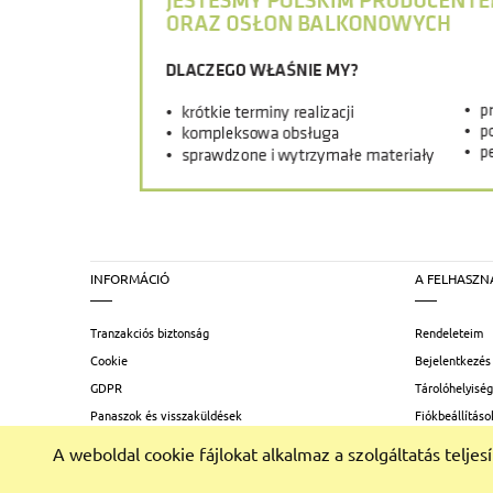
INFORMÁCIÓ
A FELHASZN
Tranzakciós biztonság
Rendeleteim
Cookie
Bejelentkezés
GDPR
Tárolóhelyiség
Panaszok és visszaküldések
Fiókbeállításo
Adatvédelmi irányelvek
A weboldal cookie fájlokat alkalmaz a szolgáltatás telje
Internetes áruház szabályzata