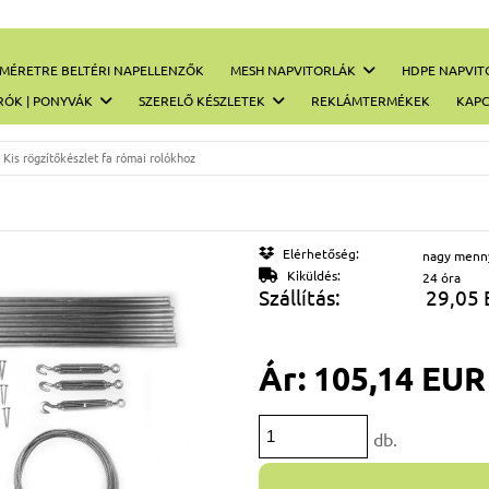
MÉRETRE BELTÉRI NAPELLENZŐK
MESH NAPVITORLÁK
HDPE NAPVIT
RÓK | PONYVÁK
SZERELŐ KÉSZLETEK
REKLÁMTERMÉKEK
KAPC
Kis rögzítőkészlet fa római rolókhoz
Elérhetőség:
nagy menn
Kiküldés:
24 óra
Szállítás:
29,05
Ár:
105,14 EUR
db.