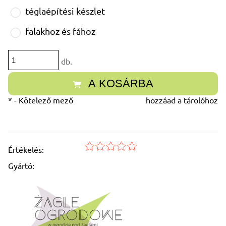
téglaépítési készlet
falakhoz és fához
db.
A KOSÁRBA
*
- Kötelező mező
hozzáad a tárolóhoz
Értékelés:
Gyártó: