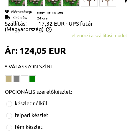
Elérhetőség:
nagy mennyiség
Kiküldés:
24 óra
Szállítás:
17,32 EUR
- UPS futár
(Magyarország)
ellenőrzi a szállítási módot
Az ár nem tartalmazza az esetleges fizetési költségeket
Ár:
124,05 EUR
*
VÁLASSZON SZÍNT:
OPCIONÁLIS szerelőkészlet:
készlet nélkül
faipari készlet
fém készlet