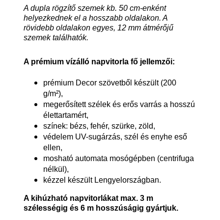
A dupla rögzítő szemek kb. 50 cm-enként
helyezkednek el a hosszabb oldalakon. A
rövidebb oldalakon egyes, 12 mm átmérőjű
szemek találhatók.
A prémium vízálló napvitorla fő jellemzői:
prémium Decor szövetből készült (200
g/m²),
megerősített szélek és erős varrás a hosszú
élettartamért,
színek: bézs, fehér, szürke, zöld,
védelem UV-sugárzás, szél és enyhe eső
ellen,
mosható automata mosógépben (centrifuga
nélkül),
kézzel készült Lengyelországban.
A kihúzható napvitorlákat max. 3 m
szélességig és 6 m hosszúságig gyártjuk.