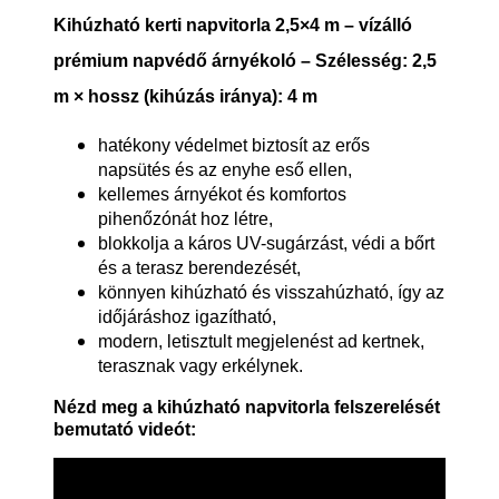
Kihúzható kerti napvitorla 2,5×4 m – vízálló
prémium napvédő árnyékoló – Szélesség: 2,5
m × hossz (kihúzás iránya): 4 m
hatékony védelmet biztosít az erős
napsütés és az enyhe eső ellen,
kellemes árnyékot és komfortos
pihenőzónát hoz létre,
blokkolja a káros UV-sugárzást, védi a bőrt
és a terasz berendezését,
könnyen kihúzható és visszahúzható, így az
időjáráshoz igazítható,
modern, letisztult megjelenést ad kertnek,
terasznak vagy erkélynek.
Nézd meg a kihúzható napvitorla felszerelését
bemutató videót: