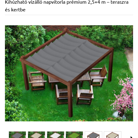
Kihúzható vízálló napvitorla prémium 2,5×4 m – teraszra
és kertbe