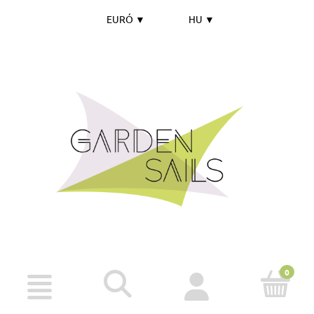
EURÓ
▼
HU
▼