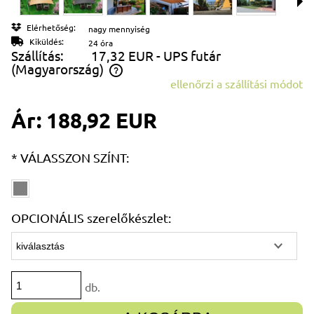
Elérhetőség:
nagy mennyiség
Kiküldés:
24 óra
Szállítás:
17,32 EUR
- UPS futár
(Magyarország)
ellenőrzi a szállítási módot
Az ár nem tartalmazza az esetleges fizetési költségeket
Ár:
188,92 EUR
*
VÁLASSZON SZÍNT:
OPCIONÁLIS szerelőkészlet:
db.