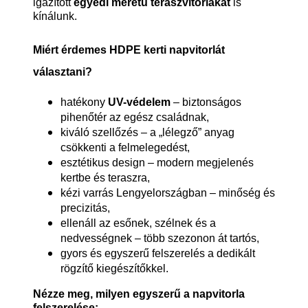
igazított
egyedi méretű teraszvitorlákat
is
kínálunk.
Miért érdemes HDPE kerti napvitorlát
választani?
hatékony
UV-védelem
– biztonságos
pihenőtér az egész családnak,
kiváló szellőzés – a „lélegző” anyag
csökkenti a felmelegedést,
esztétikus design – modern megjelenés
kertbe és teraszra,
kézi varrás Lengyelországban – minőség és
precizitás,
ellenáll az esőnek, szélnek és a
nedvességnek – több szezonon át tartós,
gyors és egyszerű felszerelés a dedikált
rögzítő kiegészítőkkel.
Nézze meg, milyen egyszerű a napvitorla
felszerelése: