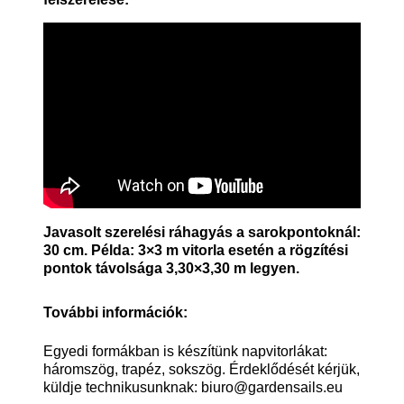
Javasolt szerelési ráhagyás a sarokpontoknál:
30 cm. Példa: 3×3 m vitorla esetén a rögzítési
pontok távolsága 3,30×3,30 m legyen.
További információk:
Egyedi formákban is készítünk napvitorlákat:
háromszög, trapéz, sokszög. Érdeklődését kérjük,
küldje technikusunknak:
biuro@gardensails.eu