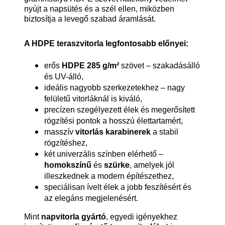
nyújt a napsütés és a szél ellen, miközben
biztosítja a levegő szabad áramlását.
A HDPE teraszvitorla legfontosabb előnyei:
erős
HDPE 285 g/m²
szövet – szakadásálló
és UV-álló,
ideális nagyobb szerkezetekhez – nagy
felületű vitorláknál is kiváló,
precízen szegélyezett élek és megerősített
rögzítési pontok a hosszú élettartamért,
masszív
vitorlás karabinerek
a stabil
rögzítéshez,
két univerzális színben elérhető –
homokszínű
és
szürke
, amelyek jól
illeszkednek a modern építészethez,
speciálisan ívelt élek a jobb feszítésért és
az elegáns megjelenésért.
Mint
napvitorla gyártó
, egyedi igényekhez