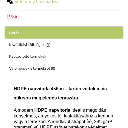
vélemény hozzáadása
Leírás
Kiszállítási költségek
Az ár nem tartalmazza az esetleges fizetési költségeket
Kapcsolódó termékek
Vélemények a termékről (0)
HDPE napvitorla 4×6 m – tartós védelem és
stílusos megjelenés teraszára
A modern
HDPE napvitorla
ideális megoldás
kényelmes, árnyékos tér kialakításához a kertben
vagy a teraszon. A rendkívül strapabíró, 285 g/m²
grammsúlyú HDPE szövet hatékony védelmet