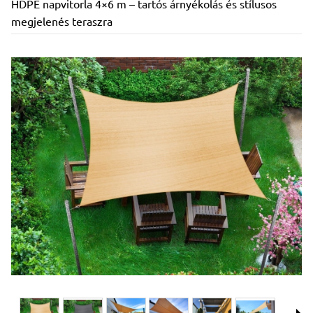
HDPE napvitorla 4×6 m – tartós árnyékolás és stílusos
megjelenés teraszra