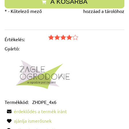
A KOSÁRBA
*
- Kötelező mező
hozzáad a tárolóhoz
Értékelés:
Gyártó:
Termékkód:
ZHDPE_4x6
érdeklődés a termék iránt
ajánlja ismerősnek