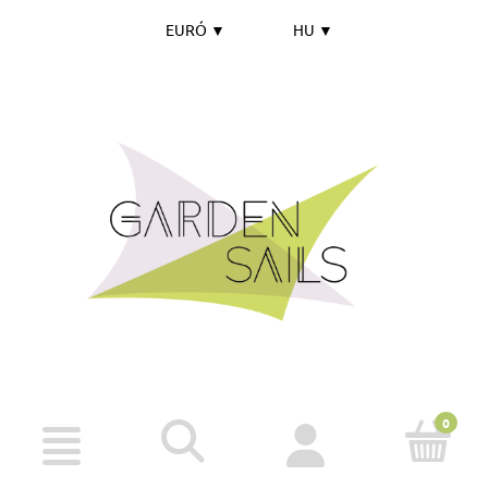
EURÓ
▼
HU
▼