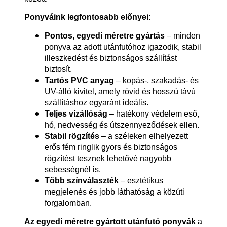
Ponyváink legfontosabb előnyei:
Pontos, egyedi méretre gyártás
– minden
ponyva az adott utánfutóhoz igazodik, stabil
illeszkedést és biztonságos szállítást
biztosít.
Tartós PVC anyag
– kopás-, szakadás- és
UV-álló kivitel, amely rövid és hosszú távú
szállításhoz egyaránt ideális.
Teljes vízállóság
– hatékony védelem eső,
hó, nedvesség és útszennyeződések ellen.
Stabil rögzítés
– a széleken elhelyezett
erős fém ringlik gyors és biztonságos
rögzítést tesznek lehetővé nagyobb
sebességnél is.
Több színválaszték
– esztétikus
megjelenés és jobb láthatóság a közúti
forgalomban.
Az egyedi méretre gyártott utánfutó ponyvák
a