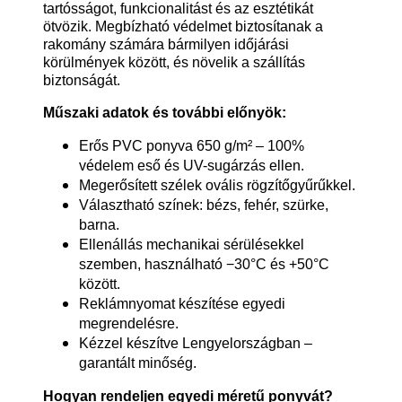
tartósságot, funkcionalitást és az esztétikát
ötvözik. Megbízható védelmet biztosítanak a
rakomány számára bármilyen időjárási
körülmények között, és növelik a szállítás
biztonságát.
Műszaki adatok és további előnyök:
Erős PVC ponyva 650 g/m² – 100%
védelem eső és UV-sugárzás ellen.
Megerősített szélek ovális rögzítőgyűrűkkel.
Választható színek: bézs, fehér, szürke,
barna.
Ellenállás mechanikai sérülésekkel
szemben, használható −30°C és +50°C
között.
Reklámnyomat készítése egyedi
megrendelésre.
Kézzel készítve Lengyelországban –
garantált minőség.
Hogyan rendeljen egyedi méretű ponyvát?