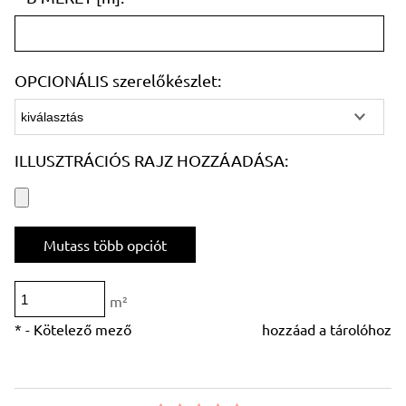
OPCIONÁLIS szerelőkészlet:
ILLUSZTRÁCIÓS RAJZ HOZZÁADÁSA:
Mutass több opciót
m²
*
- Kötelező mező
hozzáad a tárolóhoz