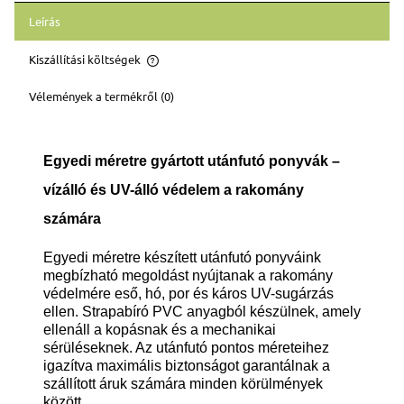
Leírás
Kiszállítási költségek
Az ár nem tartalmazza az esetleges fizetési költségeket
Vélemények a termékről (0)
Egyedi méretre gyártott utánfutó ponyvák –
vízálló és UV-álló védelem a rakomány
számára
Egyedi méretre készített utánfutó ponyváink
megbízható megoldást nyújtanak a rakomány
védelmére eső, hó, por és káros UV-sugárzás
ellen. Strapabíró PVC anyagból készülnek, amely
ellenáll a kopásnak és a mechanikai
sérüléseknek. Az utánfutó pontos méreteihez
igazítva maximális biztonságot garantálnak a
szállított áruk számára minden körülmények
között.