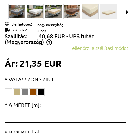
Elérhetőség:
nagy mennyiség
Kiküldés:
5 nap
Szállítás:
40,68 EUR
- UPS futár
(Magyarország)
ellenőrzi a szállítási módot
Az ár nem tartalmazza az esetleges fizetési költségeket
Ár:
21,35 EUR
*
VÁLASSZON SZÍNT:
*
A MÉRET [m]:
*
B MÉRET [m]: