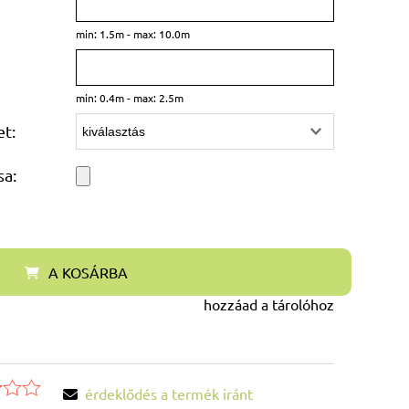
min: 1.5m - max: 10.0m
min: 0.4m - max: 2.5m
t:
sa:
A KOSÁRBA
hozzáad a tárolóhoz
érdeklődés a termék iránt