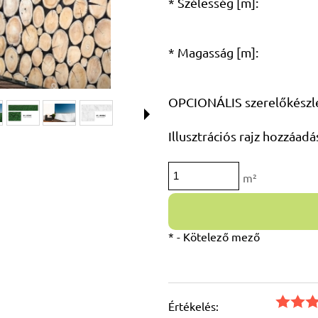
*
Szélesség [m]:
*
Magasság [m]:
OPCIONÁLIS szerelőkészle
Illusztrációs rajz hozzáadá
m²
*
- Kötelező mező
Értékelés: