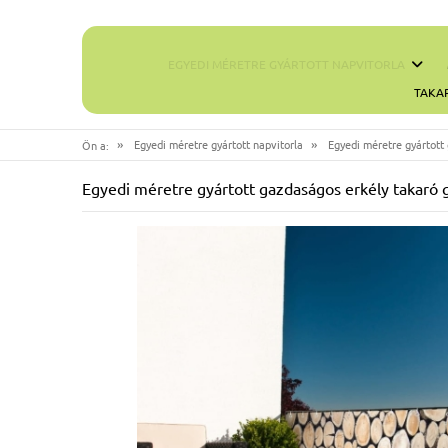
EGYEDI MÉRETRE GYÁRTOTT NAPVITORLA
TAKA
»
»
Egyedi méretre gyártott napvitorla
Egyedi méretre gyártott 
Ön a:
Egyedi méretre gyártott gazdaságos erkély takaró gr