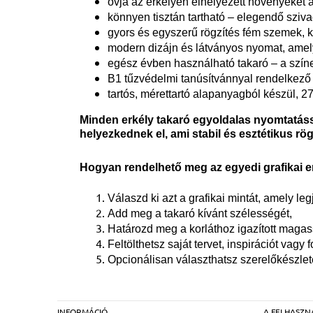
óvja az erkélyen elhelyezett növényeket a
könnyen tisztán tartható – elegendő szivac
gyors és egyszerű rögzítés fém szemek, k
modern dizájn és látványos nyomat, amel
egész évben használható takaró – a szín
B1 tűzvédelmi tanúsítvánnyal rendelkező 
tartós, mérettartó alapanyagból készül, 27
Minden erkély takaró egyoldalas nyomtatáss
helyezkednek el, ami stabil és esztétikus rögz
Hogyan rendelhető meg az egyedi grafikai e
Válaszd ki azt a grafikai mintát, amely leg
Add meg a takaró kívánt szélességét,
Határozd meg a korláthoz igazított magas
Feltölthetsz saját tervet, inspirációt vagy 
Opcionálisan választhatsz szerelőkészlet
INFORMÁCIÓ
A FELHASZN