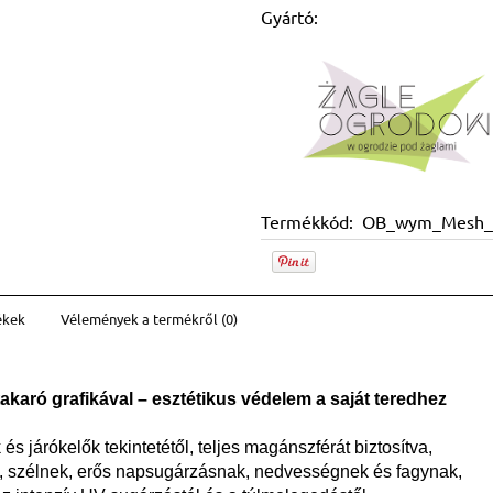
Gyártó:
Termékkód:
OB_wym_Mesh_
ékek
Vélemények a termékről (0)
z esetleges fizetési
akaró grafikával – esztétikus védelem a saját teredhez
s járókelők tekintetétől, teljes magánszférát biztosítva,
ek, szélnek, erős napsugárzásnak, nedvességnek és fagynak,