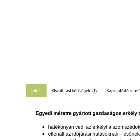
Leírás
Kiszállítási költségek
Kapcsolódó term
Az ár nem tartalmazza a
költségeket
Egyedi méretre gyártott gazdaságos erkély t
hatékonyan védi az erkélyt a szomszédok é
ellenáll az időjárási hatásoknak – esőn