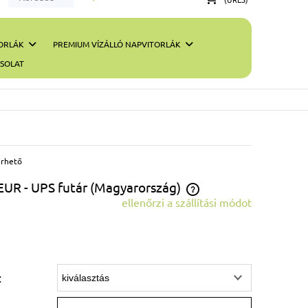
ORLÁK
PREMIUM VÍZÁLLÓ NAPVITORLÁK
SOLAT
érhető
 EUR
- UPS futár
(Magyarország)
ellenőrzi a szállítási módot
Az ár nem tartalmazza az esetleges fizetési
költségeket
: