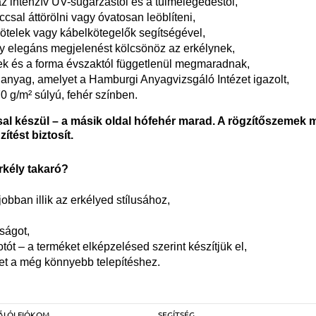
z intenzív UV-sugárzástól és a túlmelegedéstől,
csal áttörölni vagy óvatosan leöblíteni,
ötelek vagy kábelkötegelők segítségével,
y elegáns megjelenést kölcsönöz az erkélynek,
ek és a forma évszaktól függetlenül megmaradnak,
anyag, amelyet a Hamburgi Anyagvizsgáló Intézet igazolt,
0 g/m² súlyú, fehér színben.
al készül – a másik oldal hófehér marad. A rögzítőszemek 
ítést biztosít.
rkély takaró?
jobban illik az erkélyed stílusához,
ságot,
fotót – a terméket elképzelésed szerint készítjük el,
et a még könnyebb telepítéshez.
ÁLÓI FIÓKOM
SEGÍTSÉG