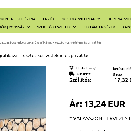
MÉRETRE BELTÉRI NAPELLENZŐK
MESH NAPVITORLÁK
HDPE NAPVIT
RÓK | PONYVÁK
SZERELŐ KÉSZLETEK
REKLÁMTERMÉKEK
KAPC
gazdaságos erkély takaró grafikával – esztétikus védelem és privát tér
afikával – esztétikus védelem és privát tér
Elérhetőség:
kérésre el
Kiküldés:
5 nap
Szállítás:
17,32
Ár:
13,24 EUR
*
VÁLASSZON TERVEZÉST